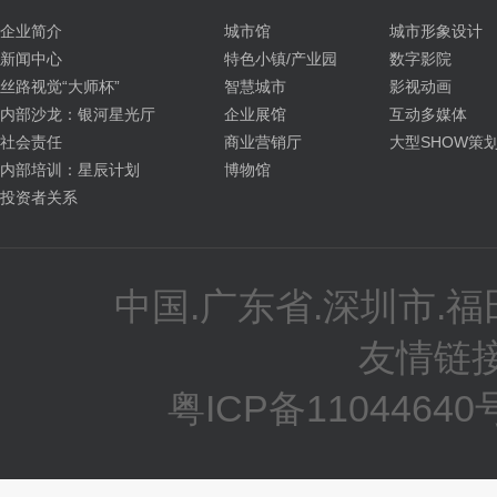
企业简介
城市馆
城市形象设计
新闻中心
特色小镇/产业园
数字影院
丝路视觉“大师杯”
智慧城市
影视动画
内部沙龙：银河星光厅
企业展馆
互动多媒体
社会责任
商业营销厅
大型SHOW策
内部培训：星辰计划
博物馆
投资者关系
中国.广东省.深圳市.福
友情链
粤ICP备11044640